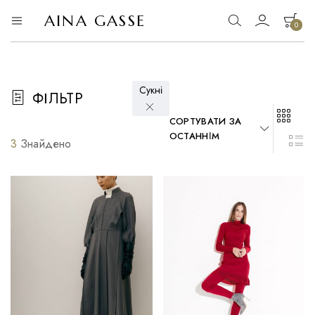
AINA GASSE
0
AINA
офіційний
сайт
GASSE
Ваш кошик порожній.
Сукні
ФІЛЬТР
СОРТУВАТИ ЗА
ОСТАННІМ
3
Знайдено