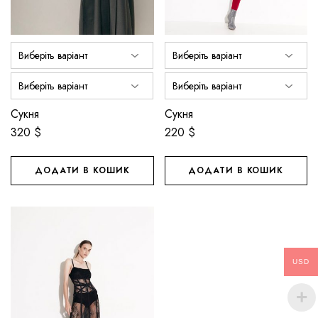
Сукня
Сукня
320
$
220
$
ДОДАТИ В КОШИК
ДОДАТИ В КОШИК
Цей
Цей
товар
товар
має
має
USD
кілька
кілька
варіантів.
варіантів.