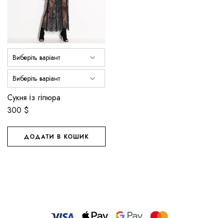
Параметри
Параметри
можна
можна
вибрати
вибрати
на
на
сторінці
сторінці
товару
товару
Сукня із гіпюра
300
$
ДОДАТИ В КОШИК
Цей
товар
має
кілька