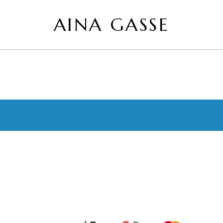
AINA GASSE
AINA
офіційний
GASSE
сайт