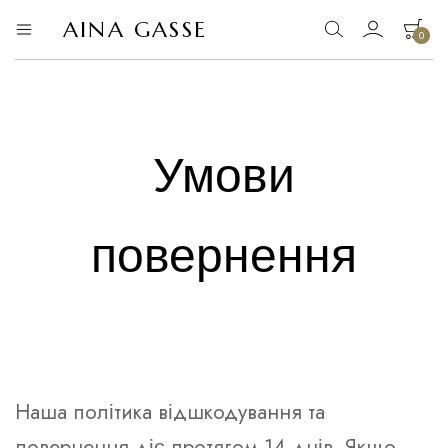
AINA GASSE
0
AINA
офіційний
сайт
GASSE
Ваш кошик порожній.
Умови
повернення
Наша політика відшкодування та
повернення діє протягом 14 днів. Якщо