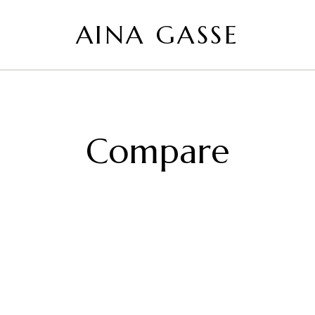
AINA GASSE
AINA
офіційний
GASSE
сайт
Compare